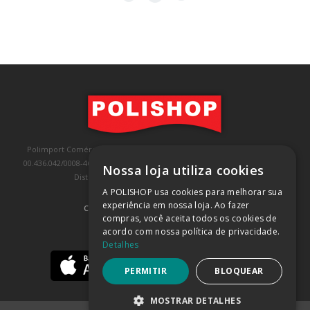
Polimport Comércio e Exportação LTDA, inscrita no CNPJ/MF sob o nº
00.436.042/0008-46, IE 407.458.707.103, com sede na Rua Kanebo, nº 175,
Nossa loja utiliza cookies
Distrito Industrial, Jundiaí/SP, CEP: 13213-090
A POLISHOP usa cookies para melhorar sua
experiência em nossa loja. Ao fazer
COMPRA 100% SEGURA
(SAIBA MAIS)
compras, você aceita todos os cookies de
acordo com nossa política de privacidade.
BAIXE NOSSO APP
Detalhes
PERMITIR
BLOQUEAR
MOSTRAR DETALHES