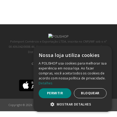
Polimport Comércio e Exportação LTDA, inscrita no CNPJ/MF sob o nº
00.436.042/0008-46, IE 407.458.707.103, com sede na Rua Kanebo, nº 175,
Distrito Industrial, Jundiaí/SP, CEP: 13213-090
Nossa loja utiliza cookies
A POLISHOP usa cookies para melhorar sua
COMPRA 100% SEGURA
(SAIBA MAIS)
experiência em nossa loja. Ao fazer
compras, você aceita todos os cookies de
BAIXE NOSSO APP
acordo com nossa política de privacidade.
Detalhes
PERMITIR
BLOQUEAR
MOSTRAR DETALHES
Copyright © 2026
POLISHOP
ESTRITAMENTE NECESSÁRIOS