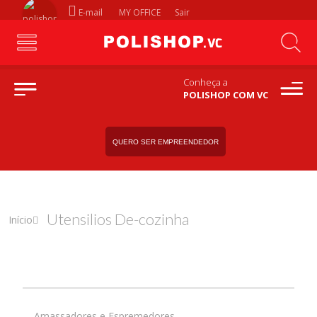
E-mail
MY OFFICE
Sair
Conheça a
POLISHOP COM VC
QUERO SER EMPREENDEDOR
Utensilios De-cozinha
Início
Amassadores e Espremedores