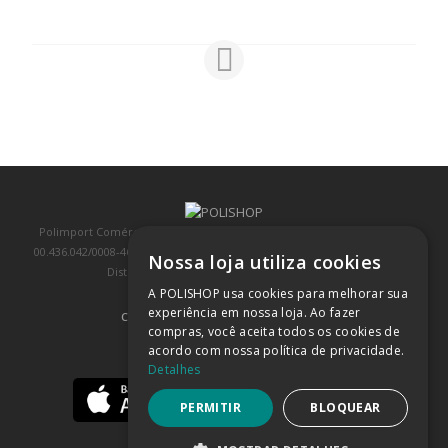
Polimport Comércio e Exportação LTDA, inscrita no CNPJ/MF sob o nº
00.436.042/0008-46, IE 407.458.707.103, com sede na Rua Kanebo, nº 175,
Nossa loja utiliza cookies
Distrito Industrial, Jundiaí/SP, CEP: 13213-090
A POLISHOP usa cookies para melhorar sua
experiência em nossa loja. Ao fazer
COMPRA 100% SEGURA
(SAIBA MAIS)
compras, você aceita todos os cookies de
acordo com nossa política de privacidade.
BAIXE NOSSO APP
Detalhes
PERMITIR
BLOQUEAR