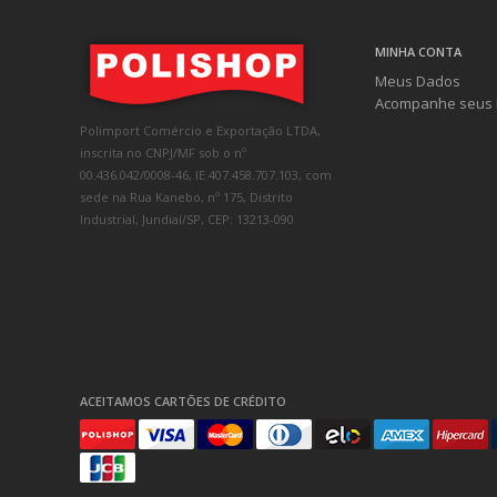
MINHA CONTA
Meus Dados
Acompanhe seus 
Polimport Comércio e Exportação LTDA,
inscrita no CNPJ/MF sob o nº
00.436.042/0008-46, IE 407.458.707.103, com
sede na Rua Kanebo, nº 175, Distrito
Industrial, Jundiaí/SP, CEP: 13213-090
ACEITAMOS CARTÕES DE CRÉDITO