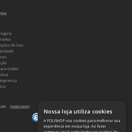
TEIS
Segura
rantia
ições de Uso
vacidade
kies
ução
ara Outlet
cnica
 Imprensa
sco
GURA
(SAIBA MAIS)
Nossa loja utiliza cookies
A POLISHOP usa cookies para melhorar sua
experiência em nossa loja. Ao fazer
compras, você aceita todos os cookies de