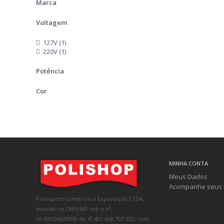
Marca
Voltagem
127V (1)
220V (1)
Potência
Cor
MINHA CONTA
Meus Dados
Acompanhe seus 
Polimport Comércio e Exportação LTDA,
inscrita no CNPJ/MF sob o nº
00.436.042/0008-46, IE 407.458.707.103, com