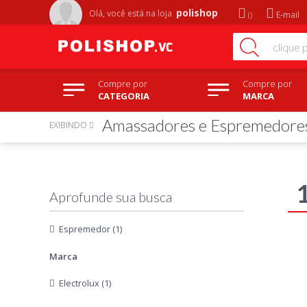
polishop
Olá, você está na
loja
E-mail
Compre por
Compre por
CATEGORIA
MARCA
Amassadores e Espremedore
EXIBINDO
Espremedor (1)
Marca
Electrolux (1)