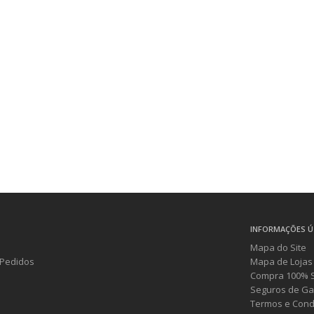
INFORMAÇÕES Ú
Mapa do Site
Pedidos
Mapa de Lojas
Compra 100% 
Seguros de Ga
Termos e Cond