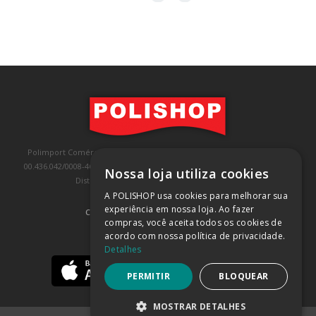
Polimport Comércio e Exportação LTDA, inscrita no CNPJ/MF sob o nº
00.436.042/0008-46, IE 407.458.707.103, com sede na Rua Kanebo, nº 175,
Nossa loja utiliza cookies
Distrito Industrial, Jundiaí/SP, CEP: 13213-090
A POLISHOP usa cookies para melhorar sua
experiência em nossa loja. Ao fazer
COMPRA 100% SEGURA
(SAIBA MAIS)
compras, você aceita todos os cookies de
acordo com nossa política de privacidade.
BAIXE NOSSO APP
Detalhes
PERMITIR
BLOQUEAR
MOSTRAR DETALHES