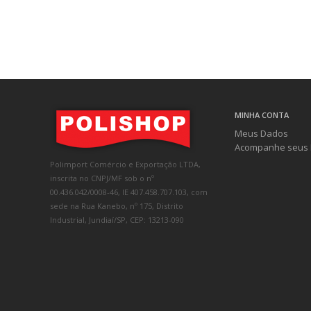
MINHA CONTA
Meus Dados
Acompanhe seus 
Polimport Comércio e Exportação LTDA,
inscrita no CNPJ/MF sob o nº
00.436.042/0008-46, IE 407.458.707.103, com
sede na Rua Kanebo, nº 175, Distrito
Industrial, Jundiaí/SP, CEP: 13213-090