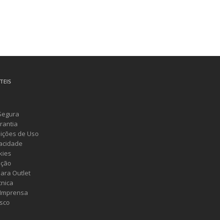
TEIS
Segura
rantia
ições de Uso
vacidade
kies
ução
ara Outlet
cnica
 Imprensa
sco