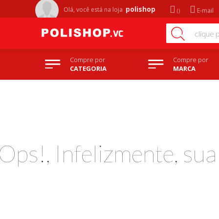
polishop
Olá, você está na
loja
E-mail
Compre por
Compre por
CATEGORIA
MARCA
Ops!, Infelizmente, su