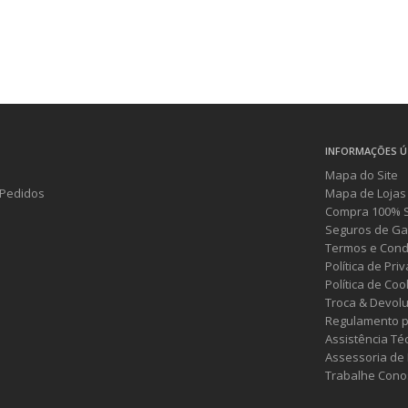
INFORMAÇÕES Ú
Mapa do Site
Pedidos
Mapa de Lojas
Compra 100% 
Seguros de Ga
Termos e Cond
Política de Pri
Política de Coo
Troca & Devol
Regulamento p
Assistência Té
Assessoria de
Trabalhe Cono