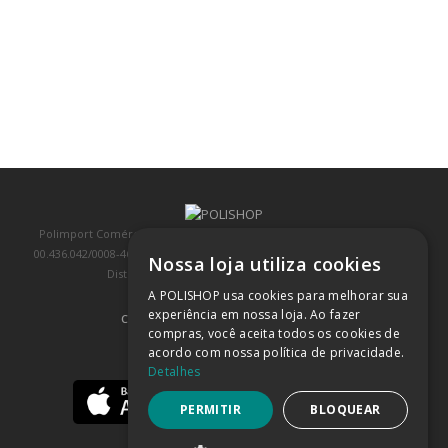
Polimport Comércio e Exportação LTDA, inscrita no CNPJ/MF sob o nº
00.436.042/0008-46, IE 407.458.707.103, com sede na Rua Kanebo, nº 175,
Nossa loja utiliza cookies
Distrito Industrial, Jundiaí/SP, CEP: 13213-090
A POLISHOP usa cookies para melhorar sua
experiência em nossa loja. Ao fazer
COMPRA 100% SEGURA
(SAIBA MAIS)
compras, você aceita todos os cookies de
acordo com nossa política de privacidade.
BAIXE NOSSO APP
Detalhes
PERMITIR
BLOQUEAR