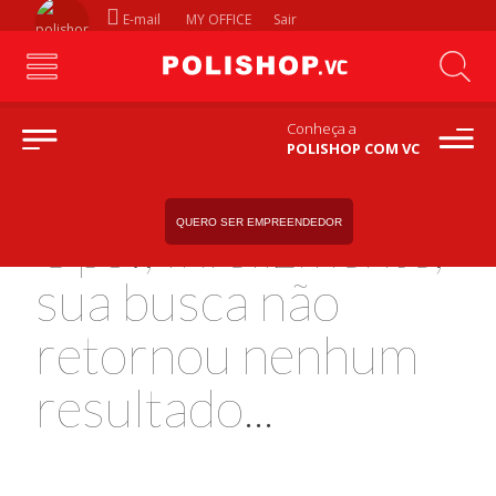
E-mail
MY OFFICE
Sair
Conheça a
POLISHOP COM VC
QUERO SER EMPREENDEDOR
Ops!, Infelizmente,
sua busca não
retornou nenhum
resultado...