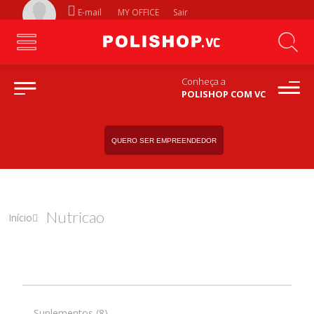
E-mail
MY OFFICE
Sair
Conheça a
POLISHOP COM VC
QUERO SER EMPREENDEDOR
Nutricao
Início
Suplementos (8)