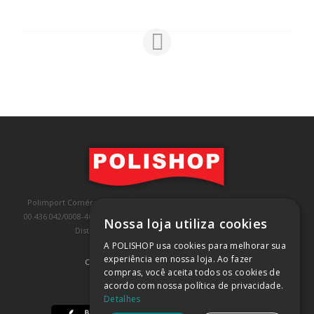
Polimport Comércio e Exportação LTDA, inscrita no CNPJ/MF sob o nº
00.436.042/0008-46, IE 407.458.707.103, com sede na Rua Kanebo, nº 175,
Nossa loja utiliza cookies
Distrito Industrial, Jundiaí/SP, CEP: 13213-090
A POLISHOP usa cookies para melhorar sua
experiência em nossa loja. Ao fazer
COMPRA 100% SEGURA
(SAIBA MAIS)
compras, você aceita todos os cookies de
acordo com nossa política de privacidade.
BAIXE NOSSO APP
Detalhes