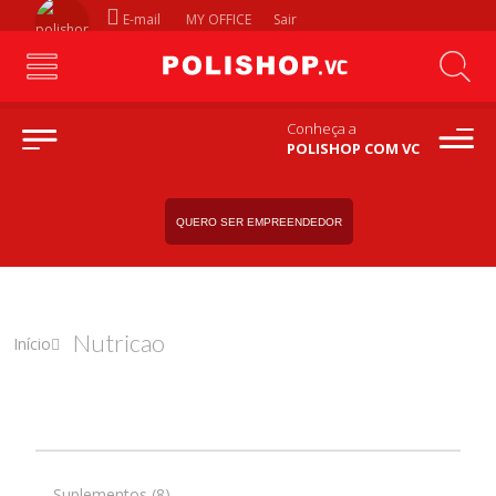
E-mail
MY OFFICE
Sair
Conheça a
POLISHOP COM VC
QUERO SER EMPREENDEDOR
Nutricao
Início
Suplementos (8)