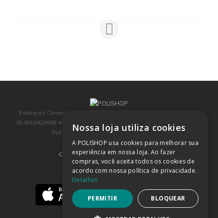
Polimport Comércio e Exportação LTDA, inscrita no CNPJ/MF sob o nº
00.436.042/0008-46, IE 407.458.707.103, com sede na Rua Kanebo, nº 175,
Nossa loja utiliza cookies
Distrito Industrial, Jundiaí/SP, CEP: 13213-090
A POLISHOP usa cookies para melhorar sua
experiência em nossa loja. Ao fazer
COMPRA 100% SEGURA
(SAIBA MAIS)
compras, você aceita todos os cookies de
acordo com nossa política de privacidade.
BAIXE NOSSO APP
Detalhes
PERMITIR
BLOQUEAR