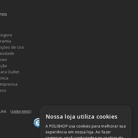
TEIS
Segura
rantia
ições de Uso
vacidade
kies
ução
ara Outlet
cnica
 Imprensa
sco
GURA
(SAIBA MAIS)
Nossa loja utiliza cookies
A POLISHOP usa cookies para melhorar sua
experiência em nossa loja. Ao fazer
compras, você aceita todos os cookies de