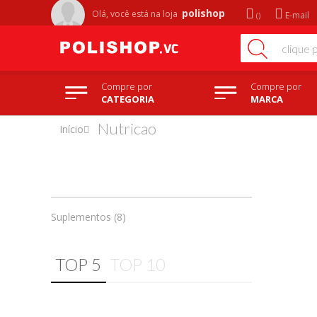
polishop
Olá, você está na
loja
E-mail
Compre por
Compre por
CATEGORIA
MARCA
Nutricao
Início
Suplementos (8)
TOP 5
TOP 10