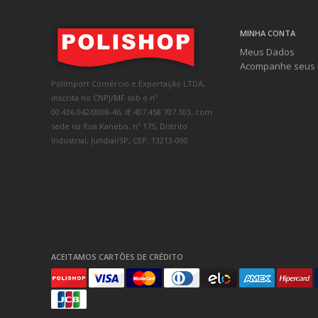
MINHA CONTA
Meus Dados
Acompanhe seus 
Polimport Comércio e Exportação LTDA,
inscrita no CNPJ/MF sob o nº
00.436.042/0008-46, IE 407.458.707.103, com
sede na Rua Kanebo, nº 175, Distrito
Industrial, Jundiaí/SP, CEP: 13213-090
ACEITAMOS CARTÕES DE CRÉDITO