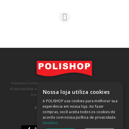
Polimport Comércio e Exportação LTDA, inscrita no CNPJ/MF sob o nº
00.436.042/0008-46, IE 407.458.707.103, com sede na Rua Kanebo, nº 175,
Nossa loja utiliza cookies
Distrito Industrial, Jundiaí/SP, CEP: 13213-090
A POLISHOP usa cookies para melhorar sua
experiência em nossa loja. Ao fazer
COMPRA 100% SEGURA
(SAIBA MAIS)
compras, você aceita todos os cookies de
acordo com nossa política de privacidade.
BAIXE NOSSO APP
Detalhes