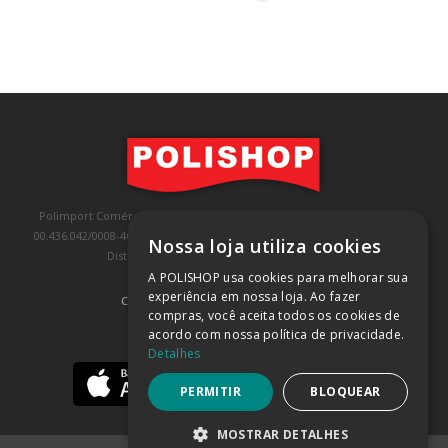
Polimport Comércio e Exportação LTDA, inscrita no CNPJ/MF sob o nº
00.436.042/0008-46, IE 407.458.707.103, com sede na Rua Kanebo, nº 175,
Nossa loja utiliza cookies
Distrito Industrial, Jundiaí/SP, CEP: 13213-090
A POLISHOP usa cookies para melhorar sua
experiência em nossa loja. Ao fazer
COMPRA 100% SEGURA
(SAIBA MAIS)
compras, você aceita todos os cookies de
acordo com nossa política de privacidade.
BAIXE NOSSO APP
Detalhes
PERMITIR
BLOQUEAR
MOSTRAR DETALHES