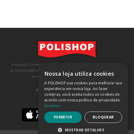
Polimport Comércio e Exportação LTDA, inscrita no CNPJ/MF sob o nº
00.436.042/0008-46, IE 407.458.707.103, com sede na Rua Kanebo, nº 175,
Nossa loja utiliza cookies
Distrito Industrial, Jundiaí/SP, CEP: 13213-090
A POLISHOP usa cookies para melhorar sua
experiência em nossa loja. Ao fazer
COMPRA 100% SEGURA
(SAIBA MAIS)
compras, você aceita todos os cookies de
acordo com nossa política de privacidade.
BAIXE NOSSO APP
Detalhes
PERMITIR
BLOQUEAR
MOSTRAR DETALHES