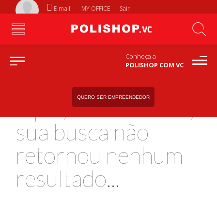
E-mail
MY OFFICE
Sair
Conheça a
POLISHOP COM VC
QUERO SER EMPREENDEDOR
Ops!, Infelizmente,
sua busca não
retornou nenhum
resultado...