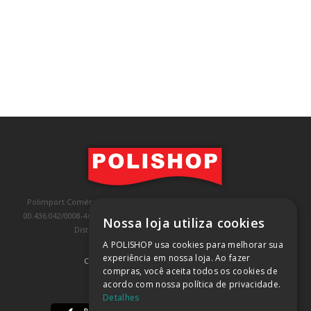
Polimport Comércio e Exportação LTDA, inscrita no CNPJ/MF sob o nº
00.436.042/0008-46, IE 407.458.707.103, com sede na Rua Kanebo, nº 175,
Nossa loja utiliza cookies
Distrito Industrial, Jundiaí/SP, CEP: 13213-090
A POLISHOP usa cookies para melhorar sua
experiência em nossa loja. Ao fazer
COMPRA 100% SEGURA
(SAIBA MAIS)
compras, você aceita todos os cookies de
acordo com nossa política de privacidade.
BAIXE NOSSO APP
Detalhes