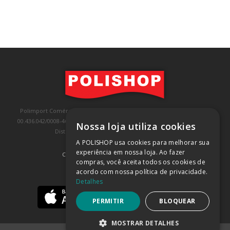
Polimport Comércio e Exportação LTDA, inscrita no CNPJ/MF sob o nº
00.436.042/0008-46, IE 407.458.707.103, com sede na Rua Kanebo, nº 175,
Nossa loja utiliza cookies
Distrito Industrial, Jundiaí/SP, CEP: 13213-090
A POLISHOP usa cookies para melhorar sua
experiência em nossa loja. Ao fazer
COMPRA 100% SEGURA
(SAIBA MAIS)
compras, você aceita todos os cookies de
acordo com nossa política de privacidade.
BAIXE NOSSO APP
Detalhes
PERMITIR
BLOQUEAR
MOSTRAR DETALHES