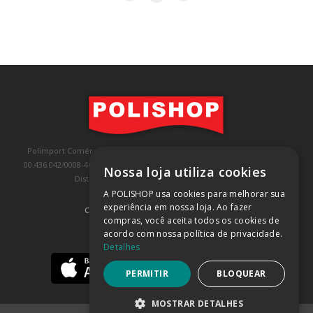
Polimport Comércio e Exportação LTDA, inscrita no CNPJ/MF sob o nº
00.436.042/0008-46, IE 407.458.707.103, com sede na Rua Kanebo, nº 175,
Nossa loja utiliza cookies
Distrito Industrial, Jundiaí/SP, CEP: 13213-090
A POLISHOP usa cookies para melhorar sua
experiência em nossa loja. Ao fazer
COMPRA 100% SEGURA
(SAIBA MAIS)
compras, você aceita todos os cookies de
acordo com nossa política de privacidade.
BAIXE NOSSO APP
Detalhes
PERMITIR
BLOQUEAR
MOSTRAR DETALHES