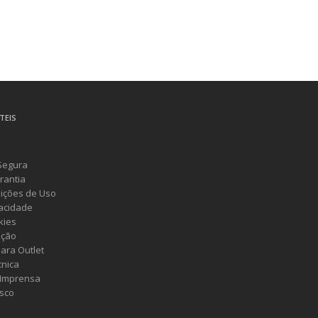
TEIS
Segura
rantia
ições de Uso
vacidade
kies
ução
ara Outlet
cnica
 Imprensa
sco