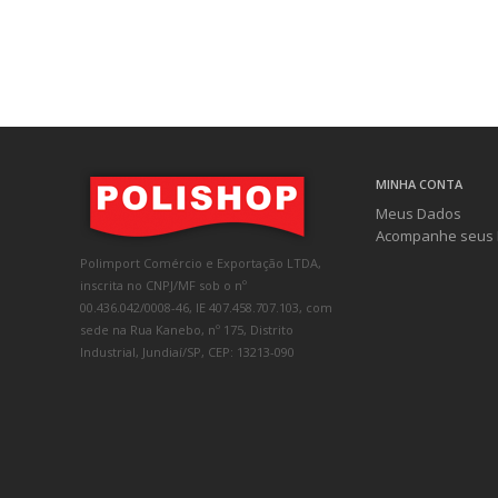
MINHA CONTA
Meus Dados
Acompanhe seus 
Polimport Comércio e Exportação LTDA,
inscrita no CNPJ/MF sob o nº
00.436.042/0008-46, IE 407.458.707.103, com
sede na Rua Kanebo, nº 175, Distrito
Industrial, Jundiaí/SP, CEP: 13213-090