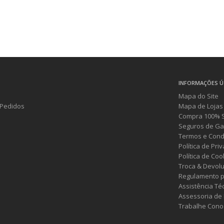
INFORMAÇÕES Ú
Mapa do Site
Pedidos
Mapa de Lojas
Compra 100% 
Seguros de Ga
Termos e Cond
Política de Pri
Política de Coo
Troca & Devol
Regulamento p
Assistência Té
Assessoria de
Trabalhe Cono