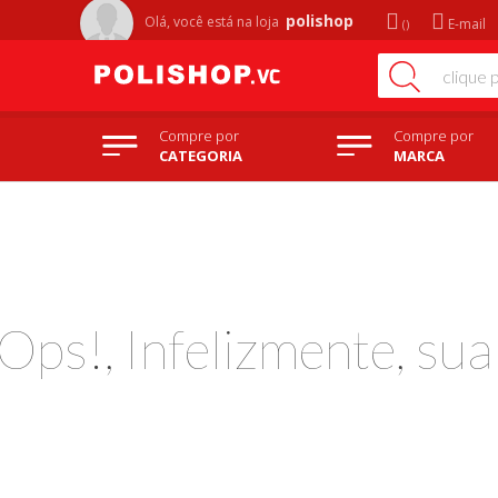
polishop
Olá, você está na
loja
E-mail
Compre por
Compre por
CATEGORIA
MARCA
Ops!, Infelizmente, su