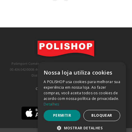
Polimport Comércio e Exportação LTDA, inscrita no CNPJ/MF sob o nº
00.436.042/0008-46, IE 407.458.707.103, com sede na Rua Kanebo, nº 175,
Nossa loja utiliza cookies
Distrito Industrial, Jundiaí/SP, CEP: 13213-090
A POLISHOP usa cookies para melhorar sua
experiência em nossa loja. Ao fazer
COMPRA 100% SEGURA
(SAIBA MAIS)
compras, você aceita todos os cookies de
acordo com nossa política de privacidade.
BAIXE NOSSO APP
Detalhes
PERMITIR
BLOQUEAR
MOSTRAR DETALHES