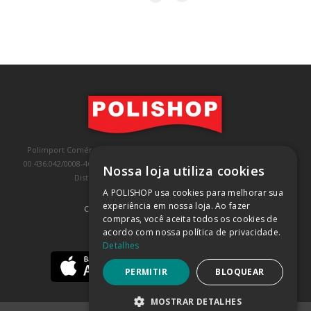
Polimport Comércio e Exportação LTDA, inscrita no CNPJ/MF sob o nº
00.436.042/0008-46, IE 407.458.707.103, com sede na Rua Kanebo, nº 175,
Nossa loja utiliza cookies
Distrito Industrial, Jundiaí/SP, CEP: 13213-090
A POLISHOP usa cookies para melhorar sua
experiência em nossa loja. Ao fazer
COMPRA 100% SEGURA
(SAIBA MAIS)
compras, você aceita todos os cookies de
acordo com nossa política de privacidade.
BAIXE NOSSO APP
Detalhes
PERMITIR
BLOQUEAR
MOSTRAR DETALHES