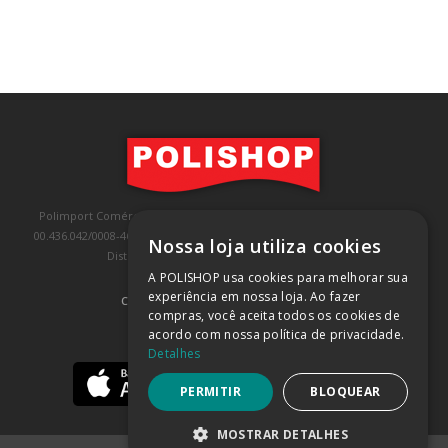
Polimport Comércio e Exportação LTDA, inscrita no CNPJ/MF sob o nº
00.436.042/0008-46, IE 407.458.707.103, com sede na Rua Kanebo, nº 175,
Nossa loja utiliza cookies
Distrito Industrial, Jundiaí/SP, CEP: 13213-090
A POLISHOP usa cookies para melhorar sua
experiência em nossa loja. Ao fazer
COMPRA 100% SEGURA
(SAIBA MAIS)
compras, você aceita todos os cookies de
acordo com nossa política de privacidade.
BAIXE NOSSO APP
Detalhes
PERMITIR
BLOQUEAR
MOSTRAR DETALHES