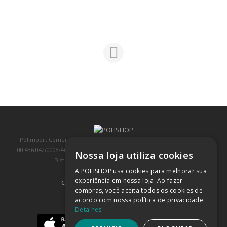
Polimport Comércio e Exportação LTDA, inscrita no CNPJ/MF sob o nº
00.436.042/0008-46, IE 407.458.707.103, com sede na Rua Kanebo, nº 175,
Nossa loja utiliza cookies
Distrito Industrial, Jundiaí/SP, CEP: 13213-090
A POLISHOP usa cookies para melhorar sua
experiência em nossa loja. Ao fazer
COMPRA 100% SEGURA
(SAIBA MAIS)
compras, você aceita todos os cookies de
acordo com nossa política de privacidade.
BAIXE NOSSO APP
Detalhes