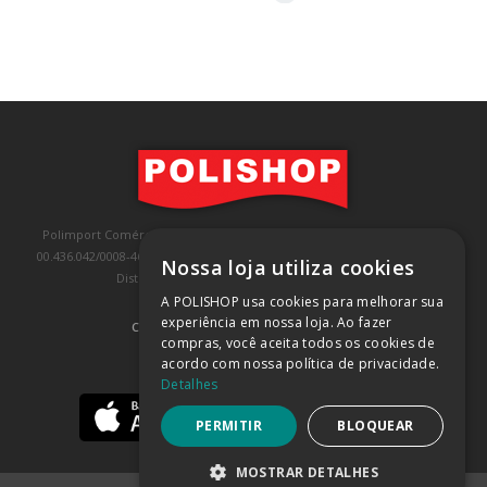
Polimport Comércio e Exportação LTDA, inscrita no CNPJ/MF sob o nº
00.436.042/0008-46, IE 407.458.707.103, com sede na Rua Kanebo, nº 175,
Nossa loja utiliza cookies
Distrito Industrial, Jundiaí/SP, CEP: 13213-090
A POLISHOP usa cookies para melhorar sua
experiência em nossa loja. Ao fazer
COMPRA 100% SEGURA
(SAIBA MAIS)
compras, você aceita todos os cookies de
acordo com nossa política de privacidade.
BAIXE NOSSO APP
Detalhes
PERMITIR
BLOQUEAR
MOSTRAR DETALHES