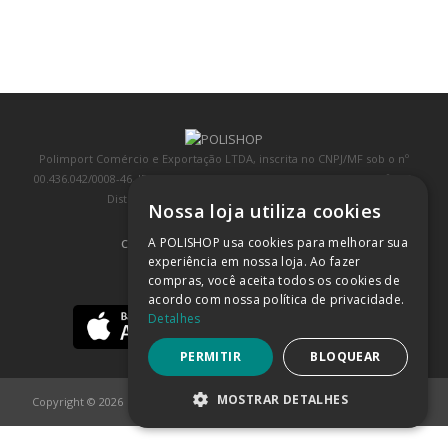
Polimport Comércio e Exportação LTDA, inscrita no CNPJ/MF sob o nº
00.436.042/0008-46, IE 407.458.707.103, com sede na Rua Kanebo, nº 175,
Distrito Industrial, Jundiaí/SP, CEP: 13213-090
Nossa loja utiliza cookies
A POLISHOP usa cookies para melhorar sua
COMPRA 100% SEGURA
(SAIBA MAIS)
experiência em nossa loja. Ao fazer
compras, você aceita todos os cookies de
BAIXE NOSSO APP
acordo com nossa política de privacidade.
Detalhes
PERMITIR
BLOQUEAR
MOSTRAR DETALHES
Copyright © 2026
POLISHOP
ESTRITAMENTE NECESSÁRIOS