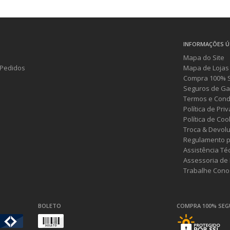
INFORMAÇÕES Ú
Mapa do Site
Pedidos
Mapa de Lojas
Compra 100% 
Seguros de Ga
Termos e Cond
Política de Pri
Política de Coo
Troca & Devol
Regulamento p
Assistência Té
Assessoria de
Trabalhe Cono
BOLETO
COMPRA 100% SE