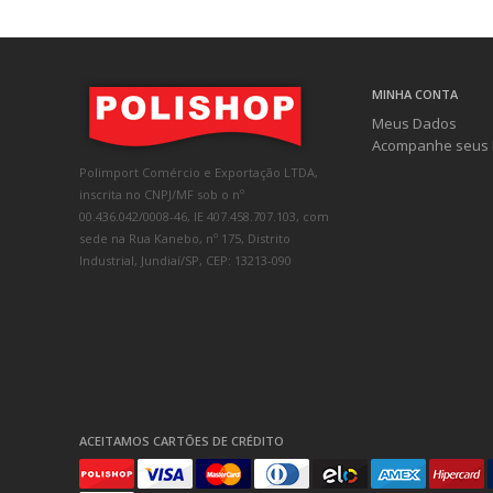
MINHA CONTA
Meus Dados
Acompanhe seus 
Polimport Comércio e Exportação LTDA,
inscrita no CNPJ/MF sob o nº
00.436.042/0008-46, IE 407.458.707.103, com
sede na Rua Kanebo, nº 175, Distrito
Industrial, Jundiaí/SP, CEP: 13213-090
ACEITAMOS CARTÕES DE CRÉDITO