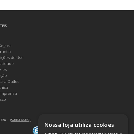
TEIS
Segura
rantia
ições de Uso
vacidade
kies
ução
ara Outlet
cnica
 Imprensa
sco
GURA
(SAIBA MAIS)
Nossa loja utiliza cookies