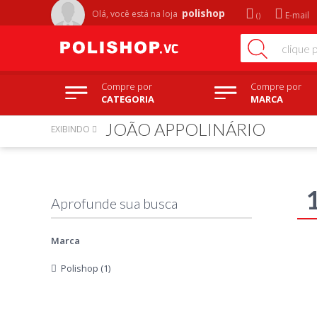
polishop
Olá, você está na
loja
E-mail
Compre por
Compre por
CATEGORIA
MARCA
JOÃO APPOLINÁRIO
EXIBINDO
Marca
Polishop (1)