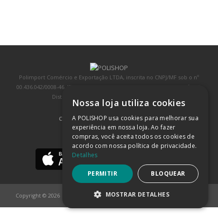
Polimport Comércio e Exportação LTDA, inscrita no CNPJ/MF sob o nº
00.436.042/0008-46, IE 407.458.707.103, com sede na Rua Kanebo, nº 175,
Distrito Industrial, Jundiaí/SP, CEP: 13213-090
Nossa loja utiliza cookies
A POLISHOP usa cookies para melhorar sua
COMPRA 100% SEGURA
(SAIBA MAIS)
experiência em nossa loja. Ao fazer
compras, você aceita todos os cookies de
BAIXE NOSSO APP
acordo com nossa política de privacidade.
Detalhes
PERMITIR
BLOQUEAR
MOSTRAR DETALHES
Copyright © 2026
POLISHOP
ESTRITAMENTE NECESSÁRIOS