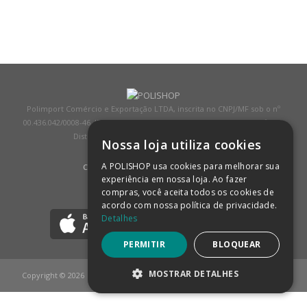
Polimport Comércio e Exportação LTDA, inscrita no CNPJ/MF sob o nº
00.436.042/0008-46, IE 407.458.707.103, com sede na Rua Kanebo, nº 175,
Distrito Industrial, Jundiaí/SP, CEP: 13213-090
Nossa loja utiliza cookies
A POLISHOP usa cookies para melhorar sua
COMPRA 100% SEGURA
(SAIBA MAIS)
experiência em nossa loja. Ao fazer
compras, você aceita todos os cookies de
BAIXE NOSSO APP
acordo com nossa política de privacidade.
Detalhes
PERMITIR
BLOQUEAR
MOSTRAR DETALHES
Copyright © 2026
POLISHOP
ESTRITAMENTE NECESSÁRIOS