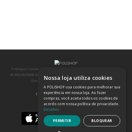
Polimport Comércio e Exportação LTDA, inscrita no CNPJ/MF sob o nº
00.436.042/0008-46, IE 407.458.707.103, com sede na Rua Kanebo, nº 175,
Nossa loja utiliza cookies
Distrito Industrial, Jundiaí/SP, CEP: 13213-090
A POLISHOP usa cookies para melhorar sua
experiência em nossa loja. Ao fazer
COMPRA 100% SEGURA
(SAIBA MAIS)
compras, você aceita todos os cookies de
acordo com nossa política de privacidade.
BAIXE NOSSO APP
Detalhes
PERMITIR
BLOQUEAR