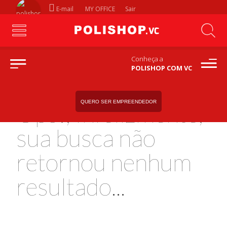
E-mail
MY OFFICE
Sair
Conheça a
POLISHOP COM VC
QUERO SER EMPREENDEDOR
Ops!, Infelizmente,
sua busca não
retornou nenhum
resultado...