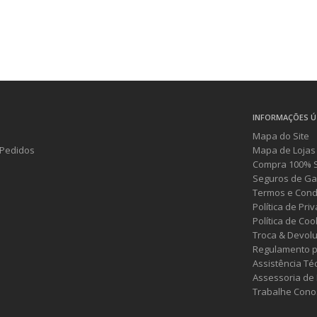
INFORMAÇÕES Ú
Mapa do Site
Pedidos
Mapa de Lojas
Compra 100% 
Seguros de Ga
Termos e Cond
Política de Pri
Política de Coo
Troca & Devol
Regulamento p
Assistência Té
Assessoria de
Trabalhe Cono