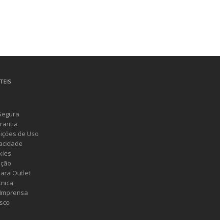
TEIS
Segura
rantia
ições de Uso
vacidade
kies
ução
ara Outlet
cnica
 Imprensa
sco