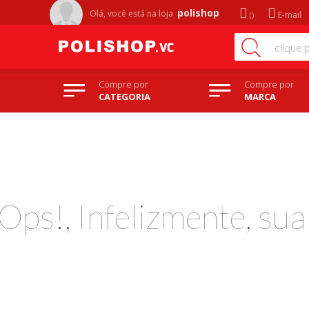
polishop
Olá, você está na
loja
E-mail
Compre por
Compre por
CATEGORIA
MARCA
Ops!, Infelizmente, su