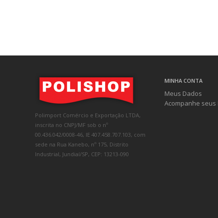
MINHA CONTA
Meus Dados
Acompanhe seus 
Polimport Comércio e Exportação LTDA,
inscrita no CNPJ/MF sob o nº
00.436.042/0008-46, IE 407.458.707.103, com
sede na Rua Kanebo, nº 175, Distrito
Industrial, Jundiaí/SP, CEP: 13213-090