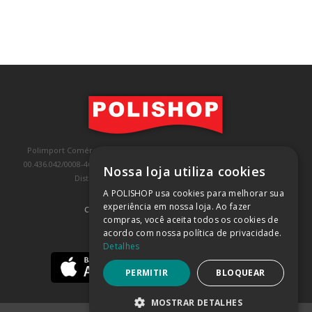
Polimport Comércio e Exportação LTDA, inscrita no CNPJ/MF sob o nº
00.436.042/0008-46, IE 407.458.707.103, com sede na Rua Kanebo, nº 175,
Nossa loja utiliza cookies
Distrito Industrial, Jundiaí/SP, CEP: 13213-090
A POLISHOP usa cookies para melhorar sua
experiência em nossa loja. Ao fazer
COMPRA 100% SEGURA
(SAIBA MAIS)
compras, você aceita todos os cookies de
acordo com nossa política de privacidade.
BAIXE NOSSO APP
Detalhes
PERMITIR
BLOQUEAR
MOSTRAR DETALHES