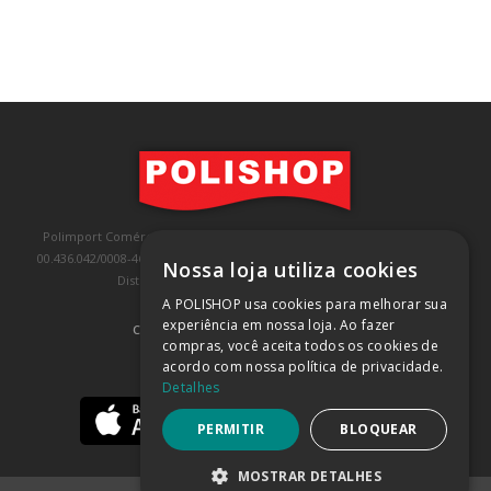
Polimport Comércio e Exportação LTDA, inscrita no CNPJ/MF sob o nº
00.436.042/0008-46, IE 407.458.707.103, com sede na Rua Kanebo, nº 175,
Nossa loja utiliza cookies
Distrito Industrial, Jundiaí/SP, CEP: 13213-090
A POLISHOP usa cookies para melhorar sua
experiência em nossa loja. Ao fazer
COMPRA 100% SEGURA
(SAIBA MAIS)
compras, você aceita todos os cookies de
acordo com nossa política de privacidade.
BAIXE NOSSO APP
Detalhes
PERMITIR
BLOQUEAR
MOSTRAR DETALHES