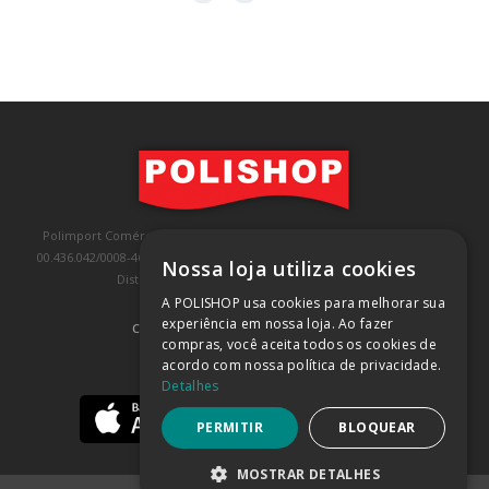
Polimport Comércio e Exportação LTDA, inscrita no CNPJ/MF sob o nº
00.436.042/0008-46, IE 407.458.707.103, com sede na Rua Kanebo, nº 175,
Nossa loja utiliza cookies
Distrito Industrial, Jundiaí/SP, CEP: 13213-090
A POLISHOP usa cookies para melhorar sua
experiência em nossa loja. Ao fazer
COMPRA 100% SEGURA
(SAIBA MAIS)
compras, você aceita todos os cookies de
acordo com nossa política de privacidade.
BAIXE NOSSO APP
Detalhes
PERMITIR
BLOQUEAR
MOSTRAR DETALHES