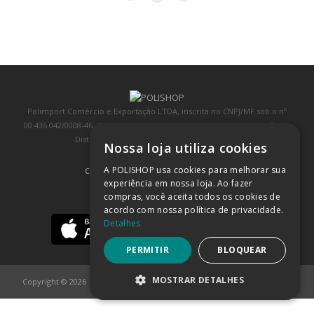
Polimport Comércio e Exportação LTDA, inscrita no CNPJ/MF sob o nº
00.436.042/0008-46, IE 407.458.707.103, com sede na Rua Kanebo, nº 175,
Distrito Industrial, Jundiaí/SP, CEP: 13213-090
Nossa loja utiliza cookies
A POLISHOP usa cookies para melhorar sua
COMPRA 100% SEGURA
(SAIBA MAIS)
experiência em nossa loja. Ao fazer
compras, você aceita todos os cookies de
BAIXE NOSSO APP
acordo com nossa política de privacidade.
Detalhes
PERMITIR
BLOQUEAR
MOSTRAR DETALHES
Copyright © 2026
POLISHOP
ESTRITAMENTE NECESSÁRIOS