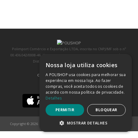
Polimport Comércio e Exportação LTDA, inscrita no CNPJ/MF sob o nº
00.436.042/0008-46, IE 407.458.707.103, com sede na Rua Kanebo, nº 175,
Distrito Industrial, Jundiaí/SP, CEP: 13213-090
Nossa loja utiliza cookies
A POLISHOP usa cookies para melhorar sua
COMPRA 100% SEGURA
(SAIBA MAIS)
experiência em nossa loja. Ao fazer
compras, você aceita todos os cookies de
BAIXE NOSSO APP
acordo com nossa política de privacidade.
Detalhes
PERMITIR
BLOQUEAR
MOSTRAR DETALHES
Copyright © 2026
POLISHOP
ESTRITAMENTE NECESSÁRIOS