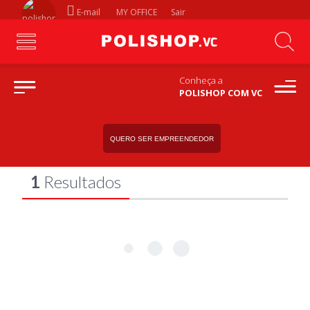
E-mail
MY OFFICE
Sair
Conheça a
POLISHOP COM VC
acessorios-fitness
BUSCA POR
QUERO SER EMPREENDEDOR
1
Resultados