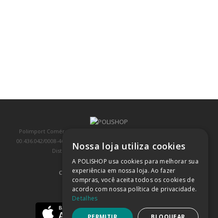
Polimport Comércio e Exportação LTDA, inscrita no CNPJ/MF sob o nº
00.436.042/0008-46, IE 407.458.707.103, com sede na Rua Kanebo, nº 175,
Nossa loja utiliza cookies
Distrito Industrial, Jundiaí/SP, CEP: 13213-090
A POLISHOP usa cookies para melhorar sua
experiência em nossa loja. Ao fazer
COMPRA 100% SEGURA
(SAIBA MAIS)
compras, você aceita todos os cookies de
acordo com nossa política de privacidade.
BAIXE NOSSO APP
Detalhes
PERMITIR
BLOQUEAR