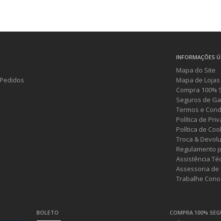
INFORMAÇÕES Ú
Mapa do Site
Pedidos
Mapa de Lojas
Compra 100% 
Seguros de Ga
Termos e Cond
Política de Pri
Política de Coo
Troca & Devol
Regulamento p
Assistência Té
Assessoria de
Trabalhe Cono
BOLETO
COMPRA 100% SE