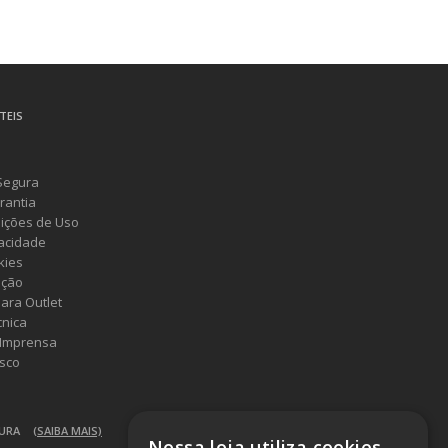
TEIS
Segura
rantia
ições de Uso
vacidade
kies
ução
ara Outlet
cnica
 Imprensa
sco
GURA
(SAIBA MAIS)
Nossa loja utiliza cookies