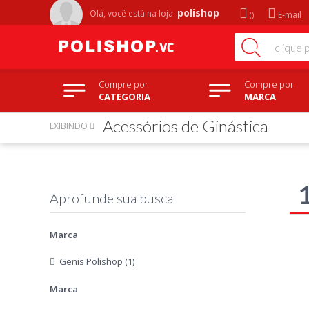
polishop
Olá, você está na
loja
E-mail
Compre por
Compre por
CATEGORIA
MARCA
Acessórios de Ginástica
EXIBINDO
Marca
Genis Polishop (1)
Marca