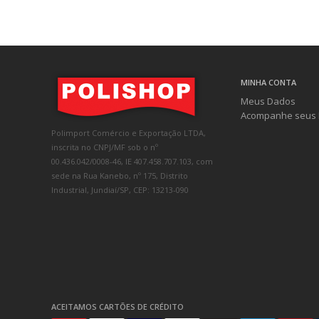
MINHA CONTA
Meus Dados
Acompanhe seus 
Polimport Comércio e Exportação LTDA,
inscrita no CNPJ/MF sob o nº
00.436.042/0008-46, IE 407.458.707.103, com
sede na Rua Kanebo, nº 175, Distrito
Industrial, Jundiaí/SP, CEP: 13213-090
ACEITAMOS CARTÕES DE CRÉDITO