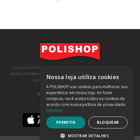
Polimport Comércio e Exportação LTDA, inscrita no CNPJ/MF sob o nº
00.436.042/0008-46, IE 407.458.707.103, com sede na Rua Kanebo, nº 175,
Nossa loja utiliza cookies
Distrito Industrial, Jundiaí/SP, CEP: 13213-090
A POLISHOP usa cookies para melhorar sua
experiência em nossa loja. Ao fazer
COMPRA 100% SEGURA
(SAIBA MAIS)
compras, você aceita todos os cookies de
acordo com nossa política de privacidade.
BAIXE NOSSO APP
Detalhes
PERMITIR
BLOQUEAR
MOSTRAR DETALHES