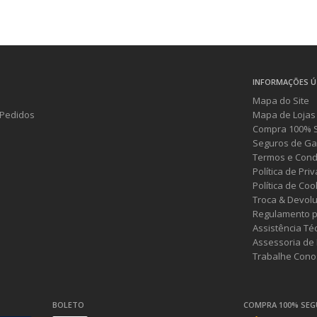
INFORMAÇÕES Ú
Mapa do Site
Pedidos
Mapa de Lojas
Compra 100% 
Seguros de Ga
Termos e Cond
Política de Pri
Política de Coo
Troca & Devol
Regulamento p
Assistência Té
Assessoria de
Trabalhe Cono
BOLETO
COMPRA 100% SE