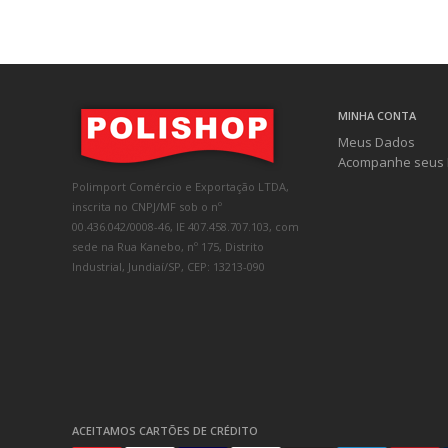
MINHA CONTA
Meus Dados
Acompanhe seus 
Polimport Comércio e Exportação LTDA,
inscrita no CNPJ/MF sob o nº
00.436.042/0008-46, IE 407.458.707.103, com
sede na Rua Kanebo, nº 175, Distrito
Industrial, Jundiaí/SP, CEP: 13213-090
ACEITAMOS CARTÕES DE CRÉDITO