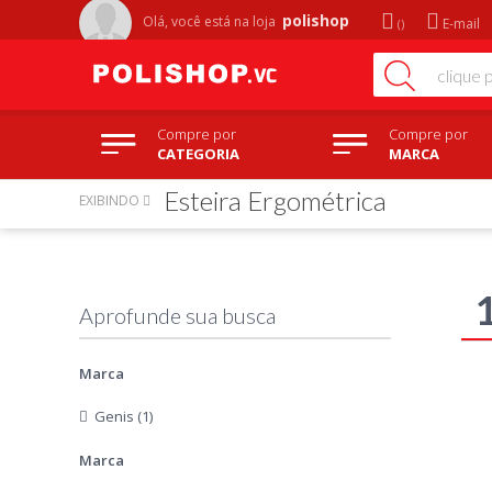
polishop
Olá, você está na
loja
E-mail
Compre por
Compre por
CATEGORIA
MARCA
Esteira Ergométrica
EXIBINDO
Marca
Genis (1)
Marca