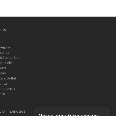
TEIS
Segura
rantia
ições de Uso
vacidade
kies
ução
ara Outlet
cnica
 Imprensa
sco
GURA
(SAIBA MAIS)
Nossa loja utiliza cookies