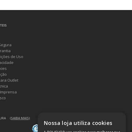
TEIS
Segura
rantia
ições de Uso
vacidade
kies
ução
ara Outlet
cnica
 Imprensa
sco
GURA
(SAIBA MAIS)
Nossa loja utiliza cookies