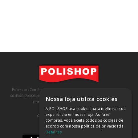
Polimport Comércio e Exportação LTDA, inscrita no CNPJ/MF sob o nº
00.436.042/0008-46, IE 407.458.707.103, com sede na Rua Kanebo, nº 175,
Nossa loja utiliza cookies
Distrito Industrial, Jundiaí/SP, CEP: 13213-090
A POLISHOP usa cookies para melhorar sua
experiência em nossa loja. Ao fazer
COMPRA 100% SEGURA
(SAIBA MAIS)
compras, você aceita todos os cookies de
acordo com nossa política de privacidade.
BAIXE NOSSO APP
Detalhes