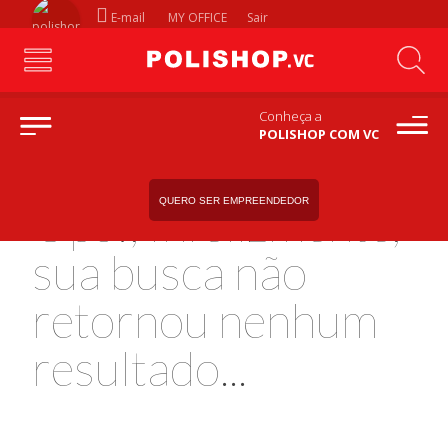
E-mail
MY OFFICE
Sair
Conheça a
POLISHOP COM VC
QUERO SER EMPREENDEDOR
Ops!, Infelizmente,
sua busca não
retornou nenhum
resultado...