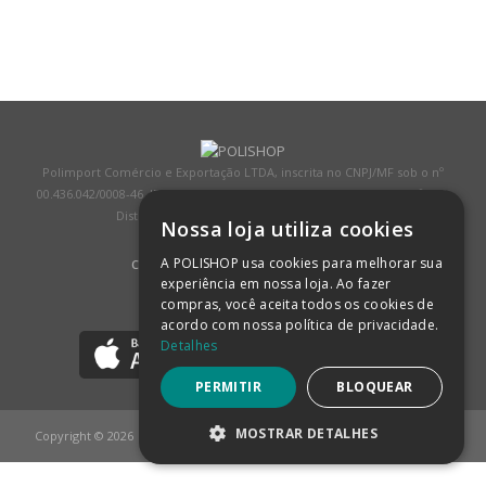
Polimport Comércio e Exportação LTDA, inscrita no CNPJ/MF sob o nº
00.436.042/0008-46, IE 407.458.707.103, com sede na Rua Kanebo, nº 175,
Distrito Industrial, Jundiaí/SP, CEP: 13213-090
Nossa loja utiliza cookies
A POLISHOP usa cookies para melhorar sua
COMPRA 100% SEGURA
(SAIBA MAIS)
experiência em nossa loja. Ao fazer
compras, você aceita todos os cookies de
BAIXE NOSSO APP
acordo com nossa política de privacidade.
Detalhes
PERMITIR
BLOQUEAR
MOSTRAR DETALHES
Copyright © 2026
POLISHOP
ESTRITAMENTE NECESSÁRIOS