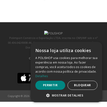
Polimport Comércio e Exportação LTDA, inscrita no CNPJ/MF sob o nº
00.436.042/0008-46, IE 407.458.707.103, com sede na Rua Kanebo, nº 175,
Distrito Industrial, Jundiaí/SP, CEP: 13213-090
Nossa loja utiliza cookies
A POLISHOP usa cookies para melhorar sua
COMPRA 100% SEGURA
(SAIBA MAIS)
experiência em nossa loja. Ao fazer
compras, você aceita todos os cookies de
BAIXE NOSSO APP
acordo com nossa política de privacidade.
Detalhes
PERMITIR
BLOQUEAR
MOSTRAR DETALHES
Copyright © 2026
POLISHOP
ESTRITAMENTE NECESSÁRIOS