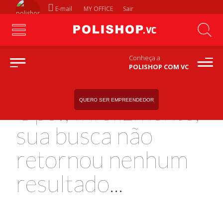
E-mail
MY OFFICE
Sair
Conheça a
POLISHOP COM VC
QUERO SER EMPREENDEDOR
Ops!, Infelizmente,
sua busca não
retornou nenhum
resultado...