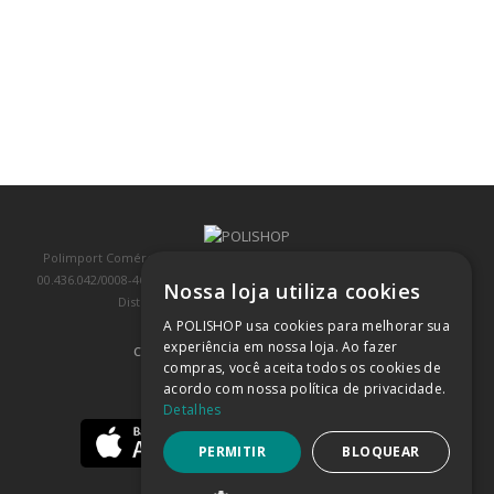
Polimport Comércio e Exportação LTDA, inscrita no CNPJ/MF sob o nº
00.436.042/0008-46, IE 407.458.707.103, com sede na Rua Kanebo, nº 175,
Nossa loja utiliza cookies
Distrito Industrial, Jundiaí/SP, CEP: 13213-090
A POLISHOP usa cookies para melhorar sua
experiência em nossa loja. Ao fazer
COMPRA 100% SEGURA
(SAIBA MAIS)
compras, você aceita todos os cookies de
acordo com nossa política de privacidade.
BAIXE NOSSO APP
Detalhes
PERMITIR
BLOQUEAR