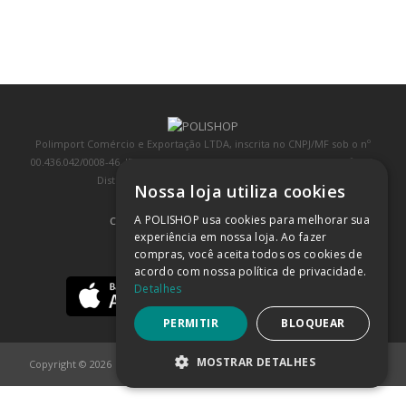
Polimport Comércio e Exportação LTDA, inscrita no CNPJ/MF sob o nº
00.436.042/0008-46, IE 407.458.707.103, com sede na Rua Kanebo, nº 175,
Distrito Industrial, Jundiaí/SP, CEP: 13213-090
Nossa loja utiliza cookies
A POLISHOP usa cookies para melhorar sua
COMPRA 100% SEGURA
(SAIBA MAIS)
experiência em nossa loja. Ao fazer
compras, você aceita todos os cookies de
BAIXE NOSSO APP
acordo com nossa política de privacidade.
Detalhes
PERMITIR
BLOQUEAR
MOSTRAR DETALHES
Copyright © 2026
POLISHOP
ESTRITAMENTE NECESSÁRIOS