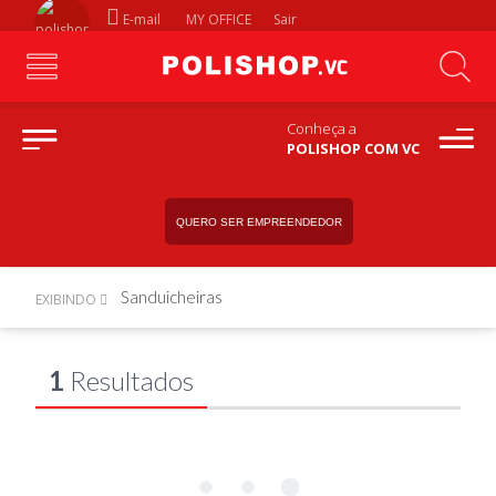
E-mail
MY OFFICE
Sair
Conheça a
POLISHOP COM VC
QUERO SER EMPREENDEDOR
Sanduicheiras
EXIBINDO
1
Resultados