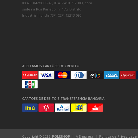
00.436.042/0008-46, IE 407.458.707.103, com
sede na Rua Kanebo, nº 175, Distrito
Industrial, Jundiaí/SP, CEP: 13213-090
ACEITAMOS CARTÕES DE CRÉDITO
CARTÕES DE DÉBITO E TRANSFERÊNCIA BANCÁRIA
Copyright © 2026
POLISHOP
A Empresa
Política de Privacidade