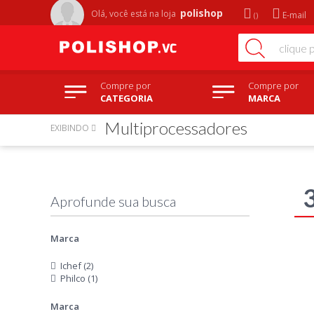
polishop
Olá, você está na
loja
E-mail
Compre por
Compre por
CATEGORIA
MARCA
Multiprocessadores
EXIBINDO
Marca
Ichef (2)
Philco (1)
Marca