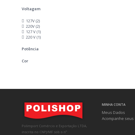
Voltagem
127V (2)
220V (2)
127 V (1)
220 V (1)
Potência
Cor
MINHA CONTA
Meus Dados
Acompanhe seus 
Polimport Comércio e Exportação LTDA,
inscrita no CNPJ/MF sob o nº