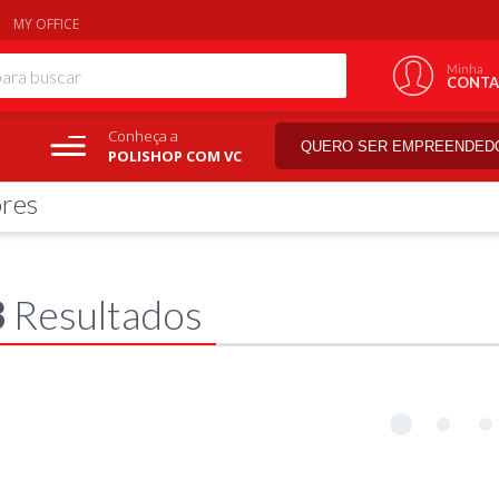
MY OFFICE
Minha
CONTA
Conheça a
QUERO SER EMPREENDED
POLISHOP COM VC
ores
3
Resultados