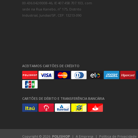
00.436.042/0008-46, IE 407.458.707.103, com
sede na Rua Kanebo, nº 175, Distrito
Industrial, Jundiaí/SP, CEP: 13213-090
ACEITAMOS CARTÕES DE CRÉDITO
CARTÕES DE DÉBITO E TRANSFERÊNCIA BANCÁRIA
Copyright © 2026
POLISHOP
A Empresa
Política de Privacidade