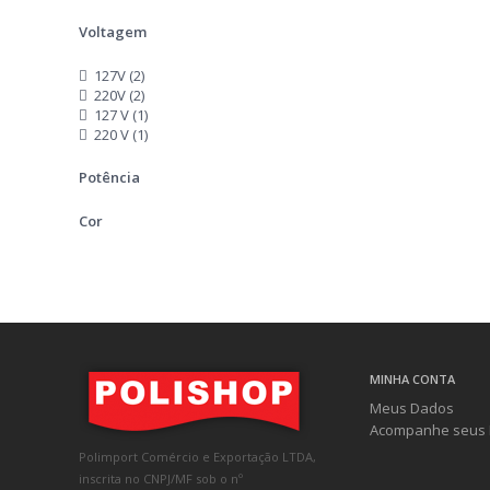
Voltagem
127V (2)
220V (2)
127 V (1)
220 V (1)
Potência
Cor
MINHA CONTA
Meus Dados
Acompanhe seus 
Polimport Comércio e Exportação LTDA,
inscrita no CNPJ/MF sob o nº