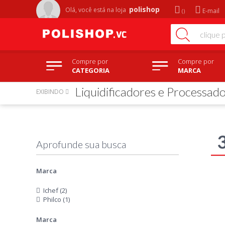
polishop
Olá, você está na
loja
E-mail
Compre por
Compre por
CATEGORIA
MARCA
Liquidificadores e Processad
EXIBINDO
Marca
Ichef (2)
Philco (1)
Marca