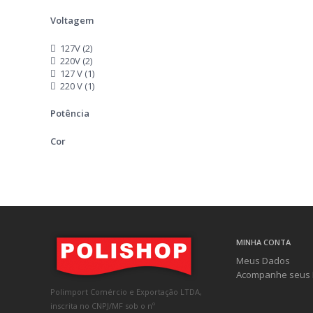
Voltagem
127V (2)
220V (2)
127 V (1)
220 V (1)
Potência
Cor
MINHA CONTA
Meus Dados
Acompanhe seus 
Polimport Comércio e Exportação LTDA,
inscrita no CNPJ/MF sob o nº