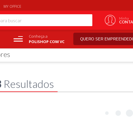
MY OFFICE
Minha
CONTA
Conheça a
QUERO SER EMPREENDED
POLISHOP COM VC
ores
3
Resultados