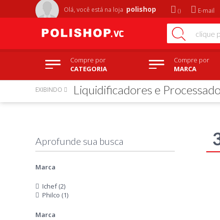
polishop
Olá, você está na
loja
E-mail
Compre por
Compre por
CATEGORIA
MARCA
Liquidificadores e Processad
EXIBINDO
Marca
Ichef (2)
Philco (1)
Marca