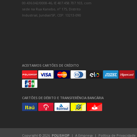
00.436.042/0008-46, IE 407.458.707.103, com
sede na Rua Kanebo, nº 175, Distrito
Industrial, Jundiaí/SP, CEP: 13213-090
ACEITAMOS CARTÕES DE CRÉDITO
CARTÕES DE DÉBITO E TRANSFERÊNCIA BANCÁRIA
Copyright © 2026
POLISHOP
A Empresa
Política de Privacidade