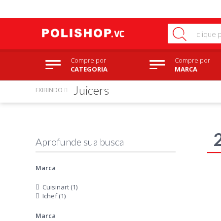
Compre por
Compre por
CATEGORIA
MARCA
Juicers
EXIBINDO
Marca
Cuisinart (1)
Ichef (1)
Marca