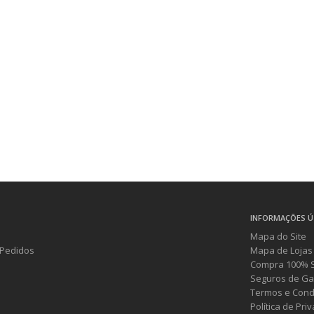
INFORMAÇÕES Ú
Mapa do Site
Pedidos
Mapa de Lojas
Compra 100% 
Seguros de Ga
Termos e Cond
Política de Pri