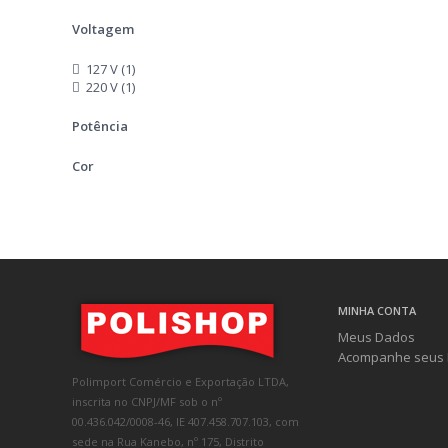
Voltagem
127 V (1)
220 V (1)
Potência
Cor
MINHA CONTA
Meus Dados
Acompanhe seus 
Polimport Comércio e Exportação LTDA,
inscrita no CNPJ/MF sob o nº
00.436.042/0008-46, IE 407.458.707.103, com
sede na Rua Kanebo, nº 175, Distrito