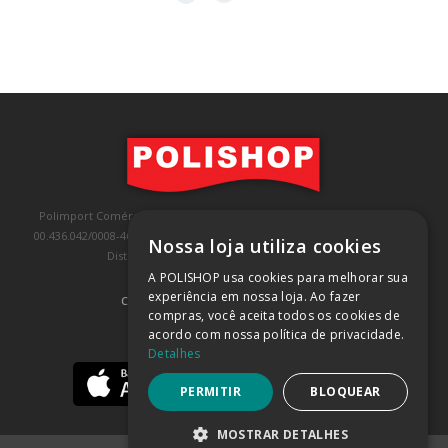
Polimport Comércio e Exportação LTDA, inscrita no CNPJ/MF sob o nº
00.436.042/0008-46, IE 407.458.707.103, com sede na Rua Kanebo, nº 175,
Nossa loja utiliza cookies
Distrito Industrial, Jundiaí/SP, CEP: 13213-090
A POLISHOP usa cookies para melhorar sua
experiência em nossa loja. Ao fazer
COMPRA 100% SEGURA
(SAIBA MAIS)
compras, você aceita todos os cookies de
acordo com nossa política de privacidade.
BAIXE NOSSO APP
Detalhes
PERMITIR
BLOQUEAR
MOSTRAR DETALHES