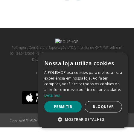
Polimport Comércio e Exportação LTDA, inscrita no CNPJ/MF sob o nº
00.436.042/0008-46, IE 407.458.707.103, com sede na Rua Kanebo, nº 175,
Distrito Industrial, Jundiaí/SP, CEP: 13213-090
Nossa loja utiliza cookies
A POLISHOP usa cookies para melhorar sua
COMPRA 100% SEGURA
(SAIBA MAIS)
experiência em nossa loja. Ao fazer
compras, você aceita todos os cookies de
BAIXE NOSSO APP
acordo com nossa política de privacidade.
Detalhes
PERMITIR
BLOQUEAR
MOSTRAR DETALHES
Copyright © 2026
POLISHOP
ESTRITAMENTE NECESSÁRIOS